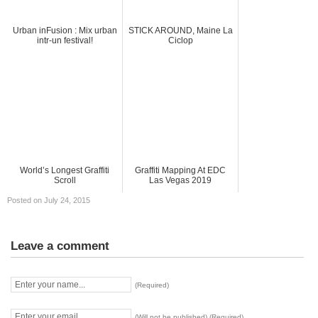
Urban inFusion : Mix urban
STICK AROUND, Maine La
intr-un festival!
Ciclop
World’s Longest Graffiti
Graffiti Mapping At EDC
Scroll
Las Vegas 2019
Posted on July 24, 2015
Leave a comment
(Required)
(Will not be published) (Required)