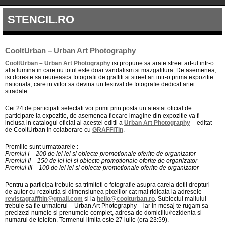
STENCIL.RO
CooltUrban – Urban Art Photography
CooltUrban – Urban Art Photography
isi propune sa arate street art-ul intr-o
alta lumina in care nu totul este doar vandalism si mazgalitura. De asemenea,
isi doreste sa reuneasca fotografii de graffiti si street art intr-o prima expozitie
nationala, care in viitor sa devina un festival de fotografie dedicat artei
stradale.
Cei 24 de participati selectati vor primi prin posta un atestat oficial de
participare la expozitie, de asemenea fiecare imagine din expozitie va fi
inclusa in catalogul oficial al acestei editii a
Urban Art Photography
– editat
de CooltUrban in colaborare cu
GRAFFITin
.
Premiile sunt urmatoarele :
Premiul I – 200 de lei lei si obiecte promotionale oferite de organizator
Premiul II – 150 de lei lei si obiecte promotionale oferite de organizator
Premiul III – 100 de lei lei si obiecte promotionale oferite de organizator
Pentru a participa trebuie sa trimiteti o fotografie asupra careia detii drepturi
de autor cu rezolutia si dimensiunea pixelilor cat mai ridicata la adresele
revistagraffitin@gmail.com
si la
hello@coolturban.ro
. Subiectul mailului
trebuie sa fie urmatorul – Urban Art Photography – iar in mesaj te rugam sa
precizezi numele si prenumele complet, adresa de domiciliu/rezidenta si
numarul de telefon. Termenul limita este 27 iulie (ora 23:59).