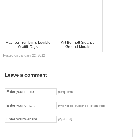
Mathieu Tremblin's Legible
Kitt Bennett Gigantic
Graffiti Tags
Ground Murals
Posted on January 22, 2012
Leave a comment
(Required)
(Will not be published) (Required)
(Optional)