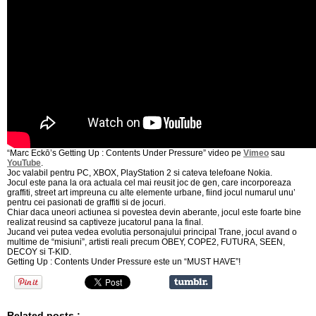
“Marc Eckō’s Getting Up : Contents Under Pressure” video pe
Vimeo
sau
YouTube
.
Joc valabil pentru PC, XBOX, PlayStation 2 si cateva telefoane Nokia.
Jocul este pana la ora actuala cel mai reusit joc de gen, care incorporeaza
graffiti, street art impreuna cu alte elemente urbane, fiind jocul numarul unu’
pentru cei pasionati de graffiti si de jocuri.
Chiar daca uneori actiunea si povestea devin aberante, jocul este foarte bine
realizat reusind sa captiveze jucatorul pana la final.
Jucand vei putea vedea evolutia personajului principal Trane, jocul avand o
multime de “misiuni”, artisti reali precum OBEY, COPE2, FUTURA, SEEN,
DECOY si T-KID.
Getting Up : Contents Under Pressure este un “MUST HAVE”!
Related posts :