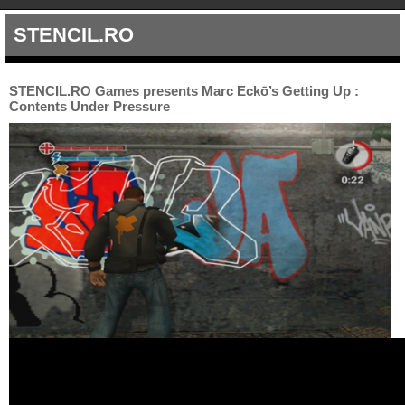
STENCIL.RO
STENCIL.RO Games presents Marc Eckō’s Getting Up :
Contents Under Pressure