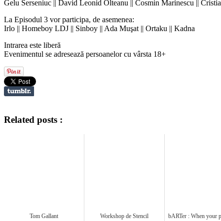
Gelu Serseniuc || David Leonid Olteanu || Cosmin Marinescu || Cristian
La Episodul 3 vor participa, de asemenea:
Irlo || Homeboy LDJ || Sinboy || Ada Muşat || Ortaku || Kadna
Intrarea este liberă
Evenimentul se adresează persoanelor cu vârsta 18+
Related posts :
Tom Gallant
Workshop de Stencil
bARTer : When your p