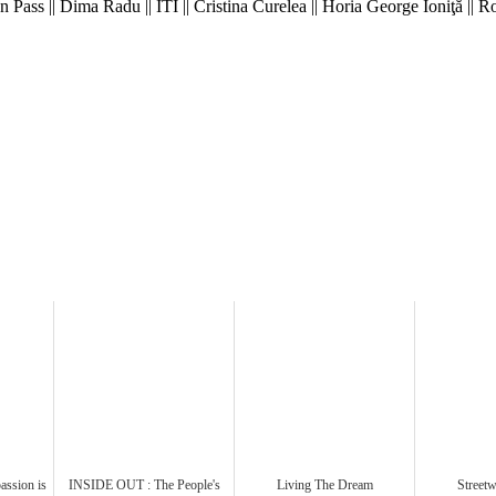
 Pass || Dima Radu || ITI || Cristina Curelea || Horia George Ioniţă || 
assion is
INSIDE OUT : The People's
Living The Dream
Streetw