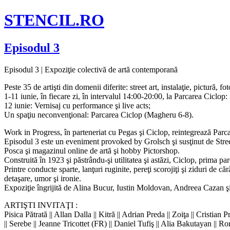
STENCIL.RO
Episodul 3
Episodul 3 | Expoziţie colectivă de artă contemporană
Peste 35 de artişti din domenii diferite: street art, instalaţie, pictură, 
1-11 iunie, în fiecare zi, în intervalul 14:00-20:00, la Parcarea Ciclop: i
12 iunie: Vernisaj cu performance şi live acts;
Un spaţiu neconvenţional: Parcarea Ciclop (Magheru 6-8).
Work in Progress, în parteneriat cu Pegas şi Ciclop, reintegrează Parcar
Episodul 3 este un eveniment provoked by Grolsch şi susţinut de Stree
Posca şi magazinul online de artă şi hobby Pictorshop.
Construită în 1923 şi păstrându-şi utilitatea şi astăzi, Ciclop, prima par
Printre conducte sparte, lanţuri ruginite, pereţi scorojiţi şi ziduri de cără
detaşare, umor şi ironie.
Expoziţie îngrijită de Alina Bucur, Iustin Moldovan, Andreea Cazan ş
ARTIŞTI INVITAŢI :
Pisica Pătrată || Allan Dalla || Kitră || Adrian Preda || Zoiţa || Crist
|| Serebe || Jeanne Tricottet (FR) || Daniel Tufiş || Alia Bakutayan ||