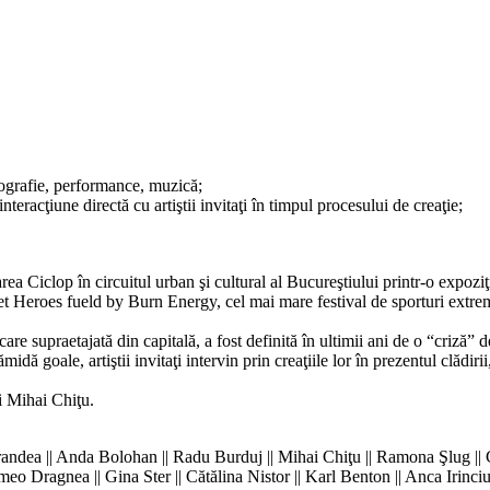
fotografie, performance, muzică;
nteracţiune directă cu artiştii invitaţi în timpul procesului de creaţie;
ea Ciclop în circuitul urban şi cultural al Bucureştiului printr-o expozi
t Heroes fueld by Burn Energy, cel mai mare festival de sporturi extre
care supraetajată din capitală, a fost definită în ultimii ani de o “criză” d
midă goale, artiştii invitaţi intervin prin creaţiile lor în prezentul clădiri
i Mihai Chiţu.
ian Prandea || Anda Bolohan || Radu Burduj || Mihai Chiţu || Ramona Şlug |
 Romeo Dragnea || Gina Ster || Cătălina Nistor || Karl Benton || Anca Iri