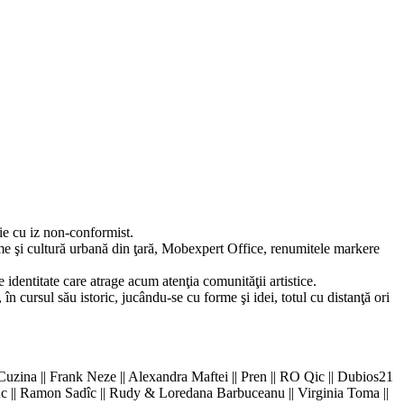
ţie cu iz non-conformist.
me şi cultură urbană din ţară, Mobexpert Office, renumitele markere
e identitate care atrage acum atenţia comunităţii artistice.
i, în cursul său istoric, jucându-se cu forme şi idei, totul cu distanţă ori
| Cuzina || Frank Neze || Alexandra Maftei || Pren || RO Qic || Dubios21
nciuc || Ramon Sadîc || Rudy & Loredana Barbuceanu || Virginia Toma ||