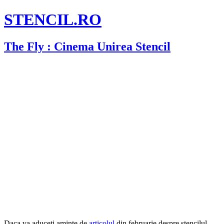
STENCIL.RO
The Fly : Cinema Unirea Stencil
Daca va aduceti aminte de
articolul
din februarie despre stencilul