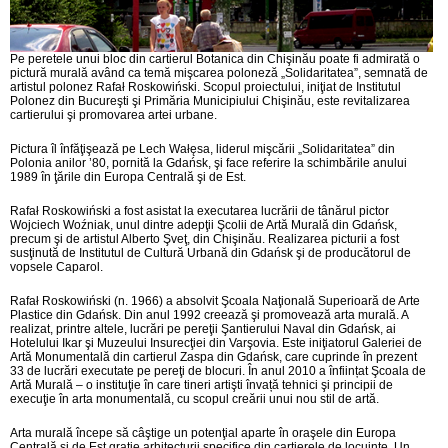
Pe peretele unui bloc din cartierul Botanica din Chişinău poate fi admirată o
pictură murală având ca temă mişcarea poloneză „Solidaritatea”, semnată de
artistul polonez Rafał Roskowiński. Scopul proiectului, iniţiat de Institutul
Polonez din Bucureşti şi Primăria Municipiului Chişinău, este revitalizarea
cartierului şi promovarea artei urbane.
Pictura îl înfăţişează pe Lech Wałęsa, liderul mişcării „Solidaritatea” din
Polonia anilor ’80, pornită la Gdańsk, şi face referire la schimbările anului
1989 în ţările din Europa Centrală şi de Est.
Rafał Roskowiński a fost asistat la executarea lucrării de tânărul pictor
Wojciech Woźniak, unul dintre adepţii Şcolii de Artă Murală din Gdańsk,
precum şi de artistul Alberto Şveţ, din Chişinău. Realizarea picturii a fost
susţinută de Institutul de Cultură Urbană din Gdańsk şi de producătorul de
vopsele Caparol.
Rafał Roskowiński (n. 1966) a absolvit Şcoala Naţională Superioară de Arte
Plastice din Gdańsk. Din anul 1992 creează şi promovează arta murală. A
realizat, printre altele, lucrări pe pereţii Şantierului Naval din Gdańsk, ai
Hotelului Ikar şi Muzeului Insurecţiei din Varşovia. Este iniţiatorul Galeriei de
Artă Monumentală din cartierul Zaspa din Gdańsk, care cuprinde în prezent
33 de lucrări executate pe pereţi de blocuri. În anul 2010 a înființat Şcoala de
Artă Murală – o instituţie în care tineri artişti învață tehnici şi principii de
execuţie în arta monumentală, cu scopul creării unui nou stil de artă.
Arta murală începe să câştige un potenţial aparte în oraşele din Europa
Centrală şi de Est graţie arhitecturii specifice din cartierele de locuinţe. Un