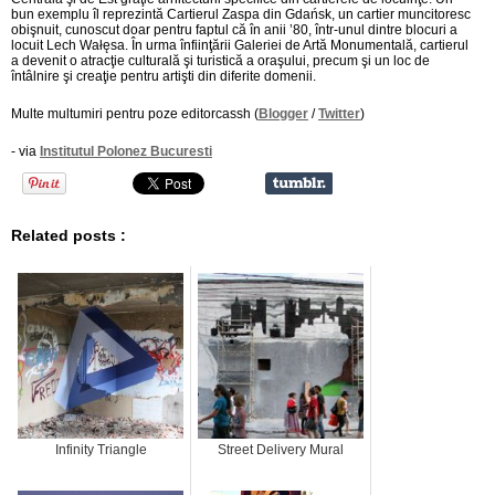
bun exemplu îl reprezintă Cartierul Zaspa din Gdańsk, un cartier muncitoresc
obişnuit, cunoscut doar pentru faptul că în anii ’80, într-unul dintre blocuri a
locuit Lech Wałęsa. În urma înfiinţării Galeriei de Artă Monumentală, cartierul
a devenit o atracţie culturală şi turistică a oraşului, precum şi un loc de
întâlnire şi creaţie pentru artişti din diferite domenii.
Multe multumiri pentru poze editorcassh (
Blogger
/
Twitter
)
- via
Institutul Polonez Bucuresti
Related posts :
Infinity Triangle
Street Delivery Mural