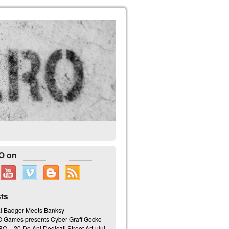
O on
ts
l Badger Meets Banksy
Games presents Cyber Graff Gecko
 – 20 De Ani Dedicati Street Art-ului