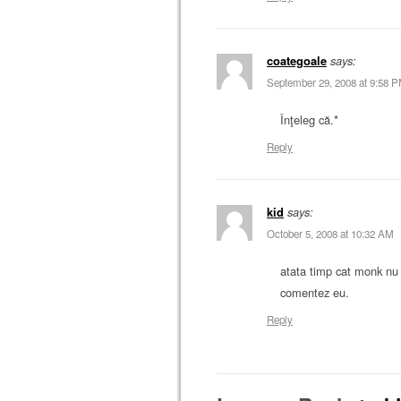
coategoale
says:
September 29, 2008 at 9:58 
Înţeleg că.*
Reply
kid
says:
October 5, 2008 at 10:32 AM
atata timp cat monk nu 
comentez eu.
Reply