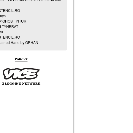
 STENCIL.RO
ays
Of GHOST PITUR
of TYNERAT
cu
 STENCIL.RO
Stained Hand by ORHAN