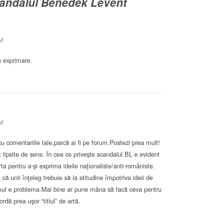
andalul Benedek Levent
PM
a exprimare.
PM
u comentariile tale,parcă ai fi pe forum.Postezi prea mult!
t lipsite de sens. În cea ce priveşte scandalul BL e evident
ta pentru a-şi exprima ideile naţionaliste/anti-româniste.
 că unii înţeleg trebuie să ia atitudine împotriva ideii de
emul e problema.Mai bine ar pune mâna să facă ceva pentru
rdă prea uşor “titlul” de artă.