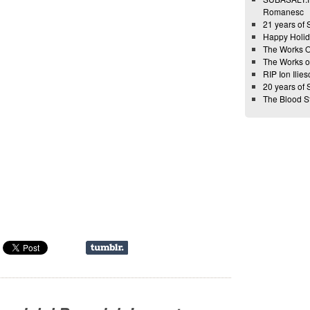
Romanesc
21 years of
Happy Holid
The Works 
The Works 
RIP Ion Ilies
20 years of
The Blood 