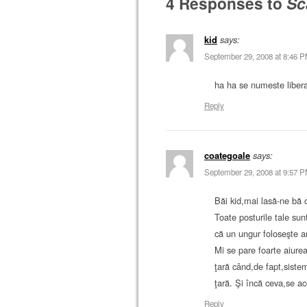
4 Responses to
Sc
kid
says:
September 29, 2008 at 8:46 
ha ha se numeste liber
Reply
coategoale
says:
September 29, 2008 at 9:57 
Băi kid,mai lasă-ne bă c
Toate posturile tale sun
că un ungur foloseşte ar
Mi se pare foarte aiurea
ţară când,de fapt,sist
ţară. Şi încă ceva,se aco
Reply