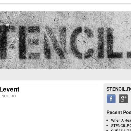
Levent
STENCIL.R
ENCIL.RO
Recent Pos
When A Rea
STENCIL.RO 
SUBASALT.RO