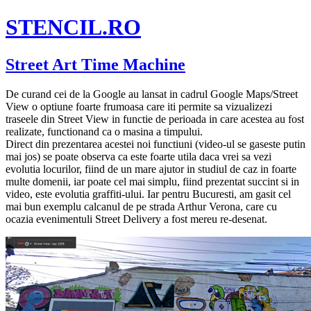
STENCIL.RO
Street Art Time Machine
De curand cei de la Google au lansat in cadrul Google Maps/Street
View o optiune foarte frumoasa care iti permite sa vizualizezi
traseele din Street View in functie de perioada in care acestea au fost
realizate, functionand ca o masina a timpului.
Direct din prezentarea acestei noi functiuni (video-ul se gaseste putin
mai jos) se poate observa ca este foarte utila daca vrei sa vezi
evolutia locurilor, fiind de un mare ajutor in studiul de caz in foarte
multe domenii, iar poate cel mai simplu, fiind prezentat succint si in
video, este evolutia graffiti-ului. Iar pentru Bucuresti, am gasit cel
mai bun exemplu calcanul de pe strada Arthur Verona, care cu
ocazia evenimentuli Street Delivery a fost mereu re-desenat.