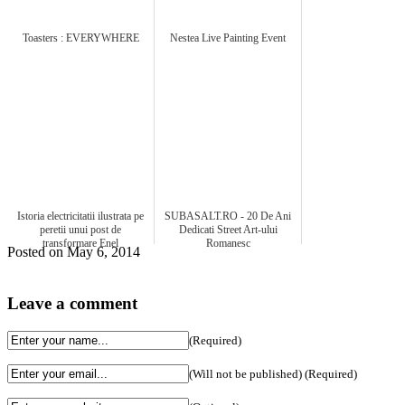
Toasters : EVERYWHERE
Nestea Live Painting Event
Istoria electricitatii ilustrata pe
SUBASALT.RO - 20 De Ani
peretii unui post de
Dedicati Street Art-ului
transformare Enel
Romanesc
Posted on May 6, 2014
Leave a comment
(Required)
(Will not be published) (Required)